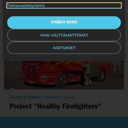
KAIKKI
HEALTH & HYGIENE
CUSTOMER CASE
Tietosuojakäytäntö
HYVÄKSY KAIKKI
VAIN VÄLTTÄMÄTTÖMÄT
ASETUKSET
Health & Hygiene, Customer Case
Project "Healthy Firefighters"