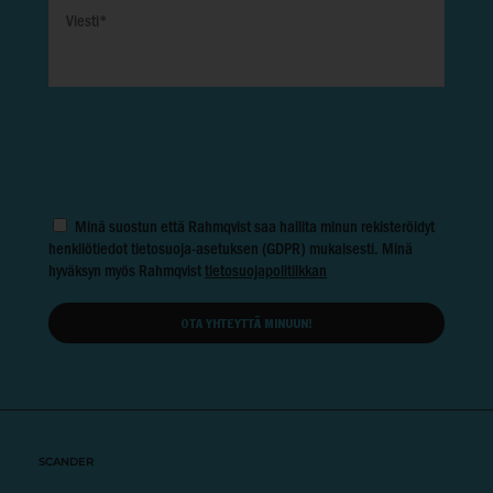
Minä suostun että Rahmqvist saa hallita minun rekisteröidyt
henkilötiedot tietosuoja-asetuksen (GDPR) mukaisesti. Minä
hyväksyn myös Rahmqvist
tietosuojapolitiikkan
SCANDER