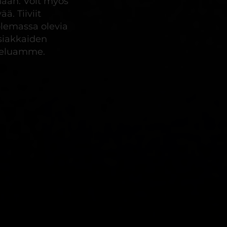
maan. Voit myös
ä. Tiiviit
lemassa olevia
siakkaiden
lveluamme.