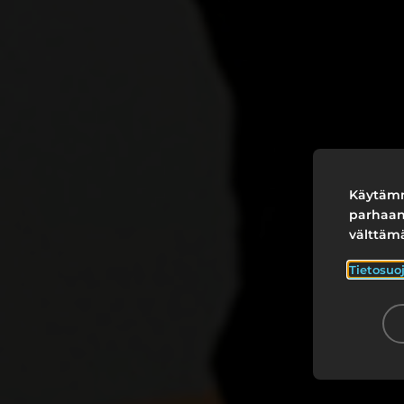
Käytämm
parhaan
välttäm
Tietosuo