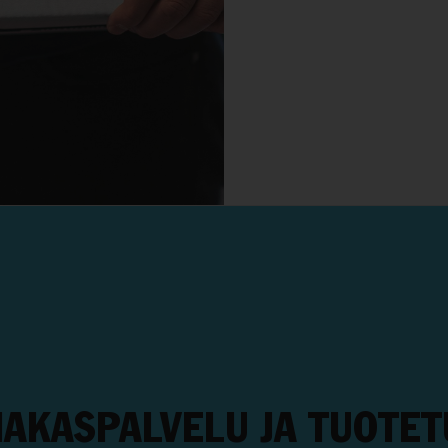
IAKASPALVELU JA TUOTET