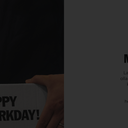
La
olla
h