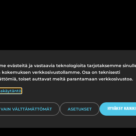
e evästeitä ja vastaavia teknologioita tarjotaksemme sinull
 kokemuksen verkkosivustollamme. Osa on teknisesti
ättömiä, toiset auttavat meitä parantamaan verkkosivustoa.
jakäytäntö
VAIN VÄLTTÄMÄTTÖMÄT
ASETUKSET
HYVÄKSY KAIKKI