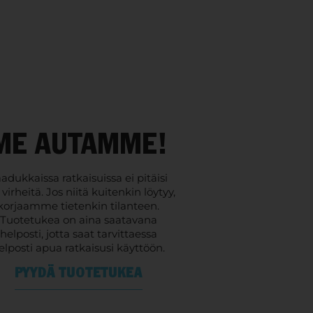
ME AUTAMME!
adukkaissa ratkaisuissa ei pitäisi
 virheitä. Jos niitä kuitenkin löytyy,
korjaamme tietenkin tilanteen.
Tuotetukea on aina saatavana
helposti, jotta saat tarvittaessa
elposti apua ratkaisusi käyttöön.
PYYDÄ TUOTETUKEA