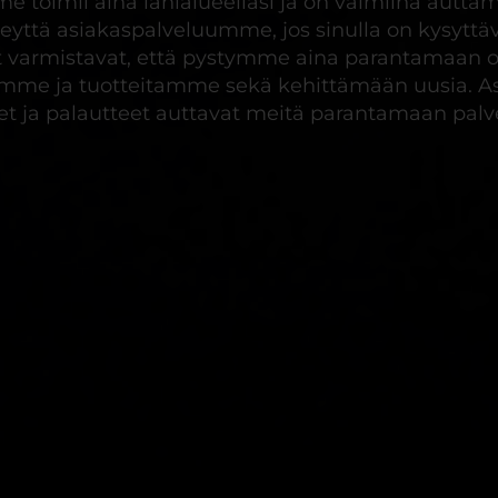
e toimii aina lähialueellasi ja on valmiina autta
eyttä asiakaspalveluumme, jos sinulla on kysyttävä
t varmistavat, että pystymme aina parantamaan o
amme ja tuotteitamme sekä kehittämään uusia. A
t ja palautteet auttavat meitä parantamaan pa